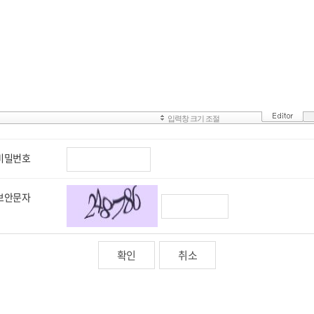
비밀번호
보안문자
취소