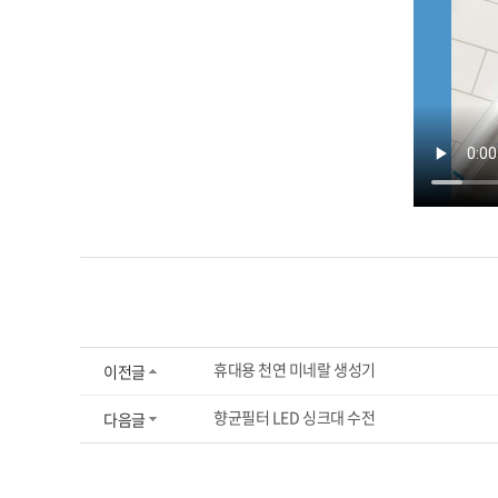
휴대용 천연 미네랄 생성기
이전글
향균필터 LED 싱크대 수전
다음글