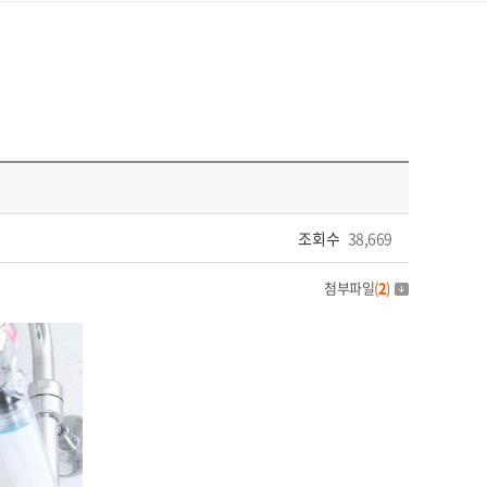
조회수
38,669
첨부파일
(
2
)